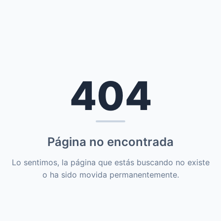
404
Página no encontrada
Lo sentimos, la página que estás buscando no existe
o ha sido movida permanentemente.